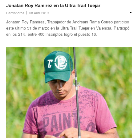
Noticias ramas
Jonatan Roy Ramirez en la Ultra Trail Tuejar
Camioneros
08 Abril 2019
Noticias gremiales
Jonatan Roy Ramirez, Trabajador de Andreani Rama Correo participo
Atención Transitoria de Anses ULAT
este ultimo 31 de marzo en la Ultra Trail Tuejar en Valencia. Participó
en los 21K, entre 400 inscriptos logró el puesto 16.
CCT 40/89
Psicofísico
Obra social
Oschoca
Autoridades obra social
Clínicas de atención
Seccionales oschoca
Consultorios externos