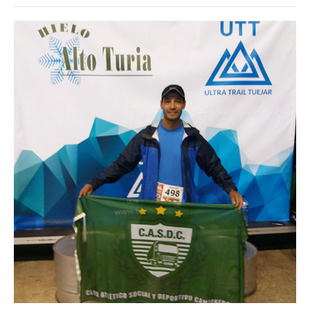
Escalas salariales
Escalas desde 1969
Acuerdos y homolog.
Acuerdos empresa
Planilla de km
Impresión boletas
Ultima Escala Salarial
Pago de aportes por CBU
Otros
Libre deuda y conflicto
Contacto por ramas