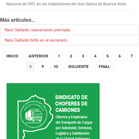
Nacional de FATI, en las instalaciones del club Galicia de Buenos Aires
.
Más artículos...
Nara Gallardo nuevamente premiada
Nara Gallardo brilló en el escenario
Inicio
Anterior
1
2
3
4
5
6
7
8
9
10
Siguiente
Final