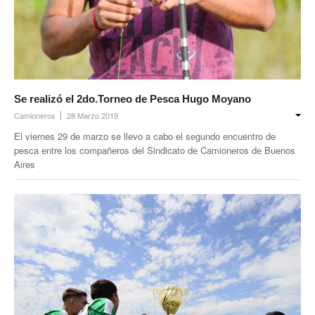
Prevención
Medicamentos
Formularios
Beneficios
Se realizó el 2do.Torneo de Pesca Hugo Moyano
Camioneros
28 Marzo 2019
Farmacias
El viernes 29 de marzo se llevo a cabo el segundo encuentro de
pesca entre los compañeros del Sindicato de Camioneros de Buenos
Autorizaciones PMI
Aires
Autorizaciones
Reintegros
Requisitos fertilidad
Credencial digital OSCHOCA
Coseguros y Exenciones