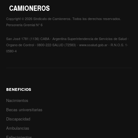
Copyright © 2026 Sindicato de Camioneros. Todos los derechos reservados.
Personeria Gremial N° 6
San José 1781 (1136) CABA - Argentina Superintendencia de Servicios de Salud -
Organo de Control - 0800-222-SALUD (72583) - www.ssalud.gob.ar - R.N.O.S. 1-
0580-4
BENEFICIOS
Nacimientos
Becas universitarias
Discapacidad
Ambulancias
Fallecimientos