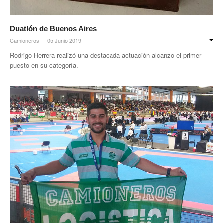
Noticias de Delegaciones y Seccionales
Duatlón de Buenos Aires
Memoria histórica
Camioneros
05 Junio 2019
Rodrigo Herrera realizó una destacada actuación alcanzo el primer
Notas
puesto en su categoría.
Novedades
Noticias Fiscalización
Buscar
Secretarías
Secretaría general
Secretaría general adjunta
Secretaría de actas
Secretaría administrativa