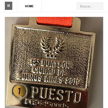
Sindicato
Reseña histórica
Autoridades
Delegaciones
Seccionales
Ramas por actividad
Camioneros solidarios
Galería de Delegaciones y Seccionales
Galería de videos
Videos de prevención