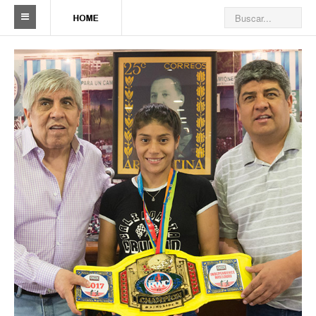
Sindicato
Reseña histórica
Autoridades
Delegaciones
Seccionales
Ramas por actividad
Camioneros solidarios
Galería de Delegaciones y Seccionales
Galería de videos
Videos de prevención