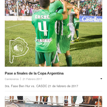
Inscripción y reempadronamiento
Acuerdos salariales
Contribución solidaria
Turismo
Hoteles y cabañas
Campings y recreos
Viaje de bodas
Camioneritos
Pase a finales de la Copa Argentina
Jubilados
Camioneros
21 Febrero 2017
3ra. Fase Ben Hur vs. CASDC 21 de febrero de 2017
Gremiales
Salarios