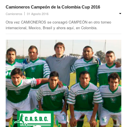
Prevención
Camioneros Campeón de la Colombia Cup 2016
Camioneros
01 Agosto 2016
Medicamentos
Otra vez CAMIONEROS se consagró CAMPEÓN en otro torneo
Formularios
internacional, Mexico, Brasil y ahora aquí, en Colombia.
Beneficios
Farmacias
Autorizaciones PMI
Autorizaciones
Reintegros
Requisitos fertilidad
Credencial digital OSCHOCA
Coseguros y Exenciones