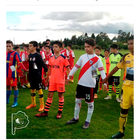
Noticias ramas
Noticias gremiales
Atención Transitoria de Anses ULAT
CCT 40/89
Psicofísico
Obra social
Oschoca
Autoridades obra social
Clínicas de atención
Seccionales oschoca
Consultorios externos