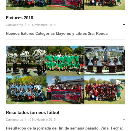
Escalas salariales
Escalas desde 1969
Fixtures 2016
Camioneros
10 Noviembre 2015
Acuerdos y homolog.
Nuenos fixtures Categorías Mayores y Libres 2ra. Ronda
Acuerdos empresa
Planilla de km
Impresión boletas
Ultima Escala Salarial
Pago de aportes por CBU
Otros
Libre deuda y conflicto
Resultados torneos fútbol
Camioneros
10 Noviembre 2015
Contacto por ramas
Resultados de la jornada del fin de semana pasado. 7ma. Fecha: