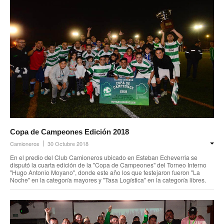
Secretario tesorero
Secretaría gremial
Secretaría de organización
Secretaría de turismo
Secretaría de deporte
Secretaría de acción social
Copa de Campeones Edición 2018
Secretaria de la vivienda
Camioneros
30 Octubre 2018
En el predio del Club Camioneros ubicado en Esteban Echeverria se
Sec. accidente de trabajo
disputó la cuarta edición de la "Copa de Campeones" del Torneo Interno
"Hugo Antonio Moyano", donde este año los que festejaron fueron "La
Noche" en la categoría mayores y "Tasa Logística" en la categoría libres.
Secretaría de fiscalización
Secretaría de política de transporte
Secretaría de asuntos seccionales