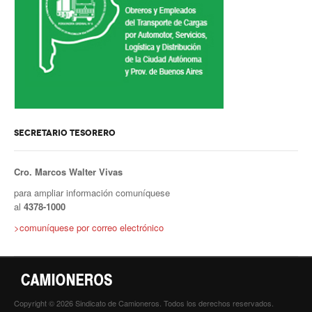
Noticias de Delegaciones y Seccionales
Memoria histórica
Notas
Novedades
SECRETARIO TESORERO
Noticias Fiscalización
Buscar
Cro. Marcos Walter Vivas
para ampliar información comuníquese
Secretarías
al
4378-1000
Secretaría general
>comuníquese por correo electrónico
Secretaría general adjunta
Secretaría de actas
Copyright © 2026 Sindicato de Camioneros. Todos los derechos reservados.
Secretaría administrativa