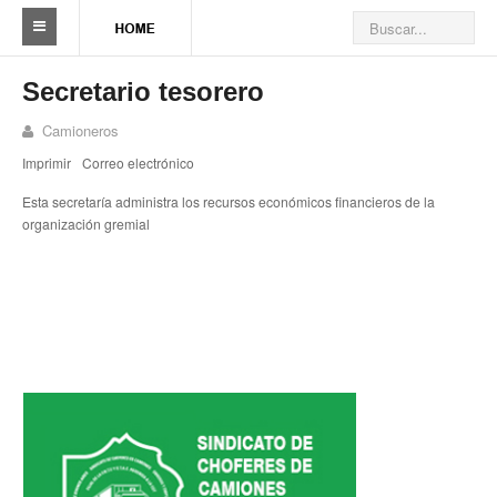
Sindicato
Secretario tesorero
Reseña histórica
Camioneros
Imprimir
Correo electrónico
Autoridades
Esta secretaría administra los recursos económicos financieros de la
Delegaciones
organización gremial
Seccionales
Ramas por actividad
Camioneros solidarios
Galería de Delegaciones y Seccionales
Galería de videos
Videos de prevención