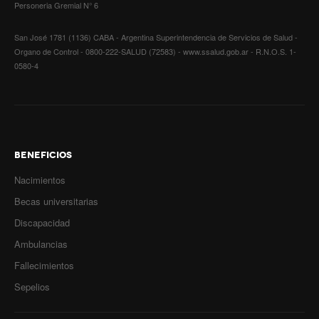
Personeria Gremial N° 6
Secretario tesorero
San José 1781 (1136) CABA - Argentina Superintendencia de Servicios de Salud -
Organo de Control - 0800-222-SALUD (72583) - www.ssalud.gob.ar - R.N.O.S. 1-
Secretaría gremial
0580-4
Secretaría de organización
Secretaría de turismo
Secretaría de deporte
BENEFICIOS
Secretaría de acción social
Nacimientos
Becas universitarias
Secretaria de la vivienda
Discapacidad
Sec. accidente de trabajo
Ambulancias
Secretaría de fiscalización
Fallecimientos
Sepelios
Secretaría de política de transporte
Secretaría de asuntos seccionales