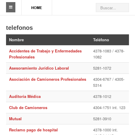
Sindicato
telefonos
Reseña histórica
Nombre
Teléfono
Autoridades
Accidentes de Trabajo y Enfermedades
4378-1083 / 4378-
Profesionales
1082
Delegaciones
Asesoramiento Jurídico Laboral
5281-1072
Seccionales
Asociación de Camioneros Profesionales
4304-6767 / 4305-
Ramas por actividad
5314
Camioneros solidarios
Auditoria Médica
4378-1012
Club de Camioneros
4304-1751 int. 123
Galería de Delegaciones y Seccionales
Mutual
5281-3910
Galería de videos
Reclamo pago de hospital
4378-1000 int.
Videos de prevención