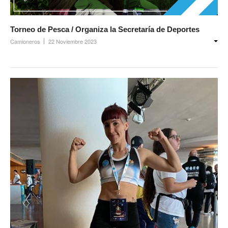
Noticias de Delegaciones y Seccionales
Torneo de Pesca / Organiza la Secretaría de Deportes
Memoria histórica
Camioneros
22 Noviembre 2023
Notas
Novedades
Noticias Fiscalización
Buscar
Secretarías
Secretaría general
Secretaría general adjunta
Secretaría de actas
Secretaría administrativa