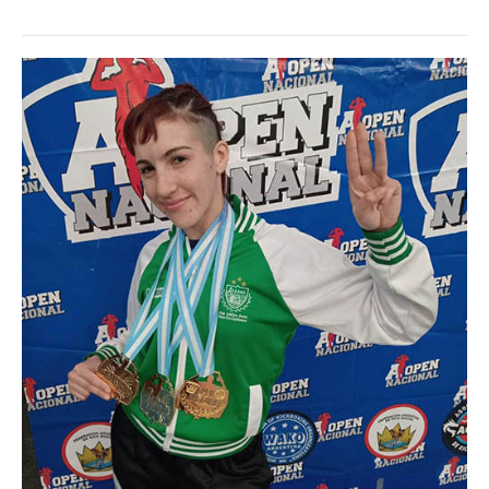
Noticias ramas
Noticias gremiales
Atención Transitoria de Anses ULAT
CCT 40/89
Psicofísico
Obra social
Oschoca
Autoridades obra social
Clínicas de atención
Seccionales oschoca
Consultorios externos