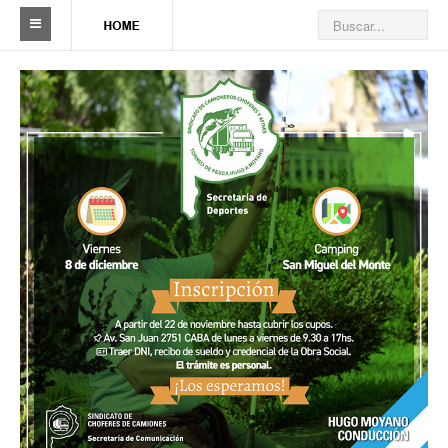
Sindicato
Reseña histórica
Autoridades
Delegaciones
Seccionales
Ramas por actividad
Camioneros solidarios
Galería de Delegaciones y Seccionales
Galería de videos
Videos de prevención