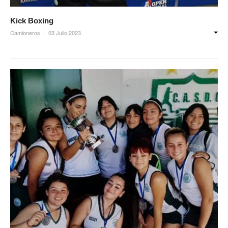
Prevención
Kick Boxing
Medicamentos
Camioneros
03 Julio 2023
Formularios
Beneficios
Farmacias
Autorizaciones PMI
Autorizaciones
Reintegros
Requisitos fertilidad
Credencial digital OSCHOCA
Coseguros y Exenciones