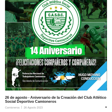
Escalas salariales
Escalas desde 1969
Acuerdos y homolog.
Acuerdos empresa
Planilla de km
Impresión boletas
Ultima Escala Salarial
Pago de aportes por CBU
Otros
Libre deuda y conflicto
26 de agosto - Aniversario de la Creación del Club Atlético
Social Deportivo Camioneros
Contacto por ramas
Camioneros
26 Agosto 2023