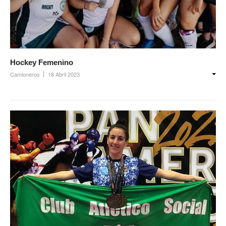
Ambulancias programadas
Política de Privacidad
Afiliación
Hockey Femenino
Requisitos afiliación
Camioneros
18 Abril 2023
Formularios de afliación
Afiliación de familiares
Familiares a cargo
Afiliación Plan materno
Otros trámites
Discapacidad: presupuesto / requisitos 2026
Contáctenos