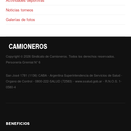
Actividades deportivas
Noticias torneos
Galerías de fotos
Copyright © 2026 Sindicato de Camioneros. Todos los derechos reservados.
Personeria Gremial N° 6
San José 1781 (1136) CABA - Argentina Superintendencia de Servicios de Salud -
Organo de Control - 0800-222-SALUD (72583) - www.ssalud.gob.ar - R.N.O.S. 1-
0580-4
BENEFICIOS