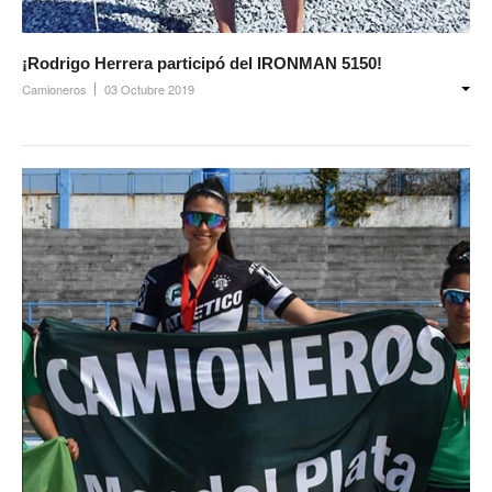
Noticias de Delegaciones y Seccionales
¡Rodrigo Herrera participó del IRONMAN 5150!
Memoria histórica
Camioneros
03 Octubre 2019
Notas
Novedades
Noticias Fiscalización
Buscar
Secretarías
Secretaría general
Secretaría general adjunta
Secretaría de actas
Secretaría administrativa