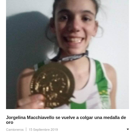
Escalas salariales
Escalas desde 1969
Acuerdos y homolog.
Acuerdos empresa
Planilla de km
Impresión boletas
Ultima Escala Salarial
Pago de aportes por CBU
Otros
Libre deuda y conflicto
Jorgelina Macchiavello se vuelve a colgar una medalla de
oro
Contacto por ramas
Camioneros
15 Septiembre 2019