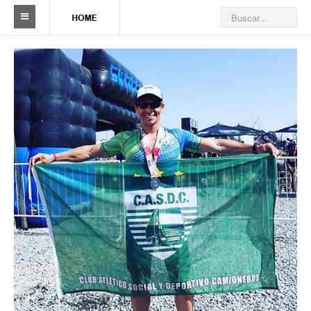
Sindicato
Reseña histórica
Autoridades
Delegaciones
Seccionales
Ramas por actividad
Camioneros solidarios
Galería de Delegaciones y Seccionales
Galería de videos
Videos de prevención