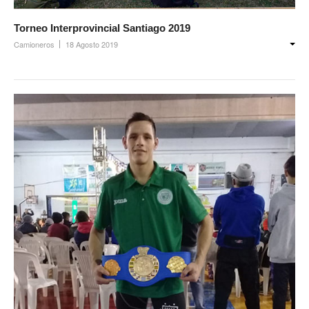
Prevención
Torneo Interprovincial Santiago 2019
Medicamentos
Camioneros
18 Agosto 2019
Formularios
Beneficios
Farmacias
Autorizaciones PMI
Autorizaciones
Reintegros
Requisitos fertilidad
Credencial digital OSCHOCA
Coseguros y Exenciones