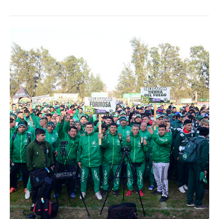
Noticias ramas
Noticias gremiales
Atención Transitoria de Anses ULAT
CCT 40/89
Psicofísico
Obra social
Oschoca
Autoridades obra social
Clínicas de atención
Seccionales oschoca
Consultorios externos