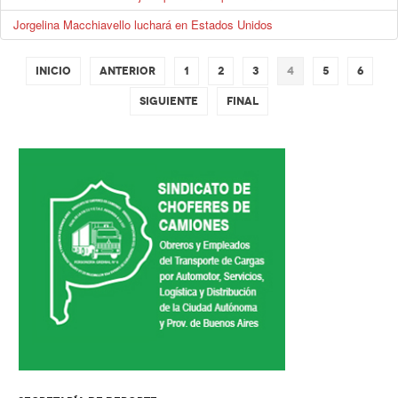
Jorgelina Macchiavello luchará en Estados Unidos
Inicio
Anterior
1
2
3
4
5
6
Siguiente
Final