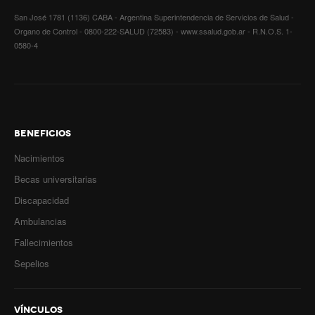
San José 1781 (1136) CABA - Argentina Superintendencia de Servicios de Salud -
Organo de Control - 0800-222-SALUD (72583) - www.ssalud.gob.ar - R.N.O.S. 1-
0580-4
BENEFICIOS
Nacimientos
Becas universitarias
Discapacidad
Ambulancias
Fallecimientos
Sepelios
VÍNCULOS