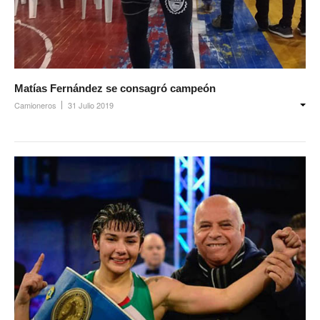
Ambulancias programadas
Política de Privacidad
Afiliación
Matías Fernández se consagró campeón
Requisitos afiliación
Camioneros
31 Julio 2019
Formularios de afliación
Afiliación de familiares
Familiares a cargo
Afiliación Plan materno
Otros trámites
Discapacidad: presupuesto / requisitos 2026
Contáctenos