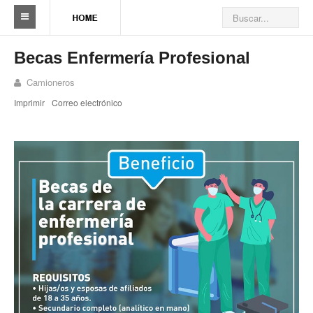
Sindicato
Becas Enfermería Profesional
Reseña histórica
Camioneros
Imprimir
Correo electrónico
Autoridades
Delegaciones
Seccionales
Ramas por actividad
Camioneros solidarios
Galería de Delegaciones y Seccionales
Galería de videos
Videos de prevención