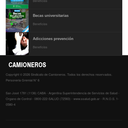
Escalas salariales
Beneficios
Escalas desde 1969
Becas universitarias
Beneficios
Acuerdos y homolog.
Acuerdos empresa
Adicciones prevención
Beneficios
Planilla de km
Impresión boletas
Ultima Escala Salarial
Copyright © 2026 Sindicato de Camioneros. Todos los derechos reservados.
Personeria Gremial N° 6
Pago de aportes por CBU
San José 1781 (1136) CABA - Argentina Superintendencia de Servicios de Salud -
Otros
Organo de Control - 0800-222-SALUD (72583) - www.ssalud.gob.ar - R.N.O.S. 1-
0580-4
Libre deuda y conflicto
Contacto por ramas