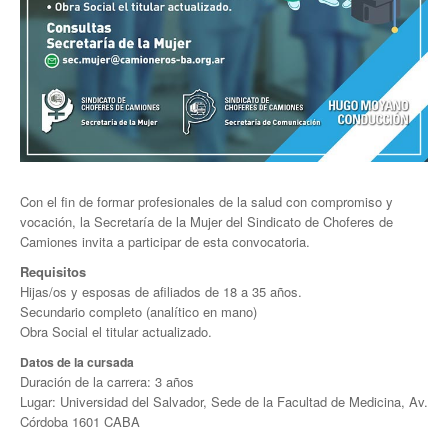
Noticias de Delegaciones y Seccionales
Memoria histórica
Notas
Novedades
Noticias Fiscalización
Con el fin de formar profesionales de la salud con compromiso y
vocación, la Secretaría de la Mujer del Sindicato de Choferes de
Buscar
Camiones invita a participar de esta convocatoria.
Requisitos
Secretarías
Hijas/os y esposas de afiliados de 18 a 35 años.
Secundario completo (analítico en mano)
Secretaría general
Obra Social el titular actualizado.
Secretaría general adjunta
Datos de la cursada
Duración de la carrera: 3 años
Lugar: Universidad del Salvador, Sede de la Facultad de Medicina, Av.
Secretaría de actas
Córdoba 1601 CABA
Secretaría administrativa