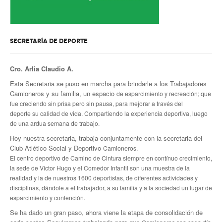
Inscripción y reempadronamiento
Acuerdos salariales
Contribución solidaria
SECRETARÍA DE DEPORTE
Turismo
Cro. Arlia Claudio A.
Hoteles y cabañas
Esta Secretaria se puso en marcha para brindarle a los Trabajadores
Camioneros y su familia, un espacio
de esparcimiento y recreación; que
Campings y recreos
fue creciendo sin prisa pero sin pausa, para mejorar a través del
deporte
su calidad de vida. Compartiendo la experiencia deportiva, luego
Viaje de bodas
de una ardua semana de trabajo.
Hoy nuestra secretaria, trabaja conjuntamente con la secretaria del
Camioneritos
Club Atlético Social y Deportivo
Camioneros.
El centro deportivo de Camino de Cintura siempre en contínuo crecimiento,
Jubilados
la sede de Victor Hugo y el Comedor Infantil
son una muestra de la
realidad y la de nuestros 1600 deportistas, de diferentes actividades y
Gremiales
disciplinas, dándole a
el trabajador, a su familia y a la sociedad un lugar de
esparcimiento y contención.
Salarios
Se ha dado un gran paso, ahora viene la etapa de consolidación de