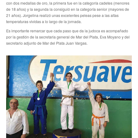
con dos medallas de oro, la primera fue en la categoría cadetes (menores
de 18 años) y la segunda la consiguió en la categoría senior (mayores de
Noticias de Delegaciones y Seccionales
21 años). Jorgelina realizó unas excelentes peleas pese a las altas
temperaturas vividas a lo largo de la jornada.
Memoria histórica
Es importante remarcar que cada paso que da la judoca es acompañado
Notas
por la gestión de la secretaria general de Mar del Plata, Eva Moyano y del
secretario adjunto de Mar del Plata Juan Vargas.
Novedades
Noticias Fiscalización
Buscar
Secretarías
Secretaría general
Secretaría general adjunta
Secretaría de actas
Secretaría administrativa