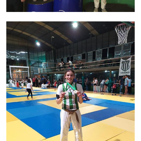
Secretario tesorero
Secretaría gremial
Secretaría de organización
Secretaría de turismo
Secretaría de deporte
Secretaría de acción social
Secretaria de la vivienda
Sec. accidente de trabajo
Secretaría de fiscalización
Secretaría de política de transporte
Secretaría de asuntos seccionales