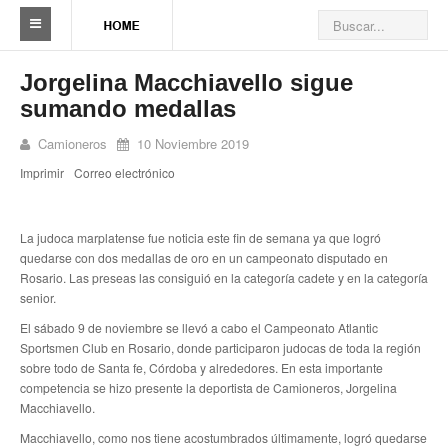
Sindicato
Jorgelina Macchiavello sigue
sumando medallas
Reseña histórica
Camioneros
10 Noviembre 2019
Autoridades
Imprimir
Correo electrónico
Delegaciones
Seccionales
La judoca marplatense fue noticia este fin de semana ya que logró
quedarse con dos medallas de oro en un campeonato disputado en
Ramas por actividad
Rosario. Las preseas las consiguió en la categoría cadete y en la categoría
senior.
Camioneros solidarios
El sábado 9 de noviembre se llevó a cabo el Campeonato Atlantic
Sportsmen Club en Rosario, donde participaron judocas de toda la región
Galería de Delegaciones y Seccionales
sobre todo de Santa fe, Córdoba y alrededores. En esta importante
competencia se hizo presente la deportista de Camioneros, Jorgelina
Galería de videos
Macchiavello.
Macchiavello, como nos tiene acostumbrados últimamente, logró quedarse
Videos de prevención