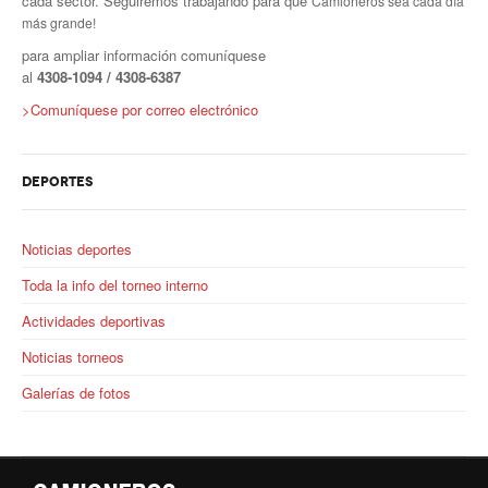
cada sector. Seguiremos trabajando para que
Camioneros sea cada día
Escalas salariales
más grande!
Escalas desde 1969
para ampliar información comuníquese
al
4308
-1094 / 4308-6387
Acuerdos y homolog.
>Comuníquese por correo electrónico
Acuerdos empresa
Planilla de km
DEPORTES
Impresión boletas
Noticias deportes
Ultima Escala Salarial
Toda la info del torneo interno
Pago de aportes por CBU
Actividades deportivas
Noticias torneos
Otros
Galerías de fotos
Libre deuda y conflicto
Contacto por ramas