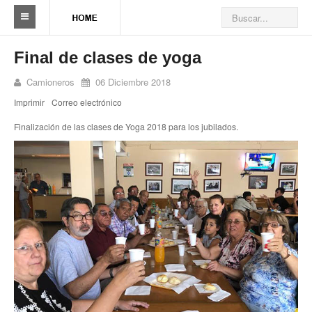
Sindicato
Final de clases de yoga
Reseña histórica
Camioneros
06 Diciembre 2018
Imprimir
Correo electrónico
Autoridades
Finalización de las clases de Yoga 2018 para los jubilados.
Delegaciones
Seccionales
Ramas por actividad
Camioneros solidarios
Galería de Delegaciones y Seccionales
Galería de videos
Videos de prevención