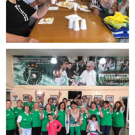
Secretario tesorero
Secretaría gremial
Secretaría de organización
Secretaría de turismo
Secretaría de deporte
Secretaría de acción social
Secretaria de la vivienda
Sec. accidente de trabajo
Secretaría de fiscalización
Secretaría de política de transporte
Secretaría de asuntos seccionales