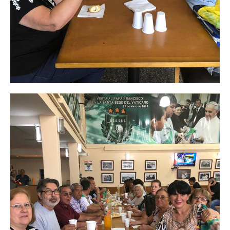
Noticias de Delegaciones y Seccionales
Memoria histórica
Notas
Novedades
Noticias Fiscalización
Buscar
Secretarías
Secretaría general
Secretaría general adjunta
Secretaría de actas
Secretaría administrativa