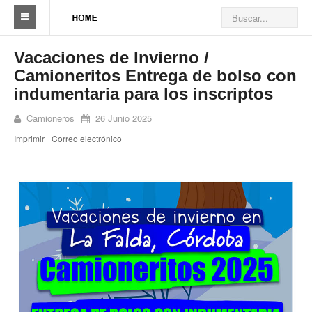
Sindicato
Vacaciones de Invierno /
Camioneritos Entrega de bolso con
Reseña histórica
indumentaria para los inscriptos
Autoridades
Camioneros
26 Junio 2025
Delegaciones
Imprimir
Correo electrónico
Seccionales
Ramas por actividad
Camioneros solidarios
Galería de Delegaciones y Seccionales
Galería de videos
Videos de prevención