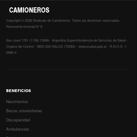
Copyright © 2026 Sindicato de Camioneros. Todos los derechos reservados.
Personeria Gremial N° 6
San José 1781 (1136) CABA - Argentina Superintendencia de Servicios de Salud -
Organo de Control - 0800-222-SALUD (72583) - www.ssalud.gob.ar - R.N.O.S. 1-
0580-4
BENEFICIOS
Nacimientos
Becas universitarias
Discapacidad
Ambulancias