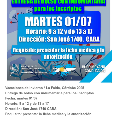
Noticias de Delegaciones y Seccionales
Memoria histórica
Notas
Novedades
Noticias Fiscalización
Buscar
Secretarías
Secretaría general
Vacaciones de Invierno / La Falda, Córdoba 2025
Entrega de bolso con indumentaria para los inscriptos
Secretaría general adjunta
Fecha: martes 01/07
Horario: 9 a 12 y de 13 a 17
Secretaría de actas
Dirección: San José 1740 CABA
Requisito: presentar la ficha médica y la autorización.
Secretaría administrativa