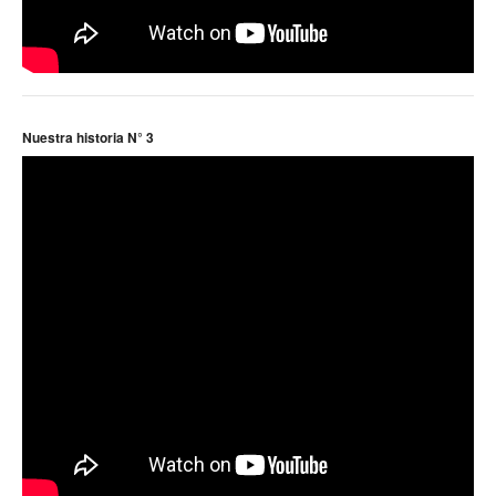
Noticias ramas
Noticias gremiales
Atención Transitoria de Anses ULAT
Nuestra historia N° 3
CCT 40/89
Psicofísico
Obra social
Oschoca
Autoridades obra social
Clínicas de atención
Seccionales oschoca
Consultorios externos