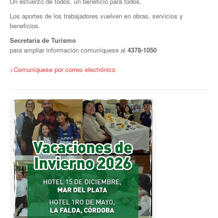
Un esfuerzo de todos, un beneficio para todos.
Los aportes de los trabajadores vuelven en obras, servicios y
Secretaría de la Mujer
beneficios.
Secretaría de la juventud
Secretaria de Turismo
para ampliar información comuníquese al
4378-1050
Secretaría de formación política-sindical
>
Comuníquese por correo electrónico
Secretaría de derechos humanos
Secretaría igualdad de oportunidades y género
Secretaría asuntos jurídicos
Secretaría de comunicación
Departamento de Ambiente
Empresas
Impresión de boletas