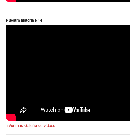
Prevención
Medicamentos
Nuestra historia N° 4
Formularios
Beneficios
Farmacias
Autorizaciones PMI
Autorizaciones
Reintegros
Requisitos fertilidad
Credencial digital OSCHOCA
+Ver más Galería de videos
Coseguros y Exenciones