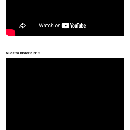
Escalas salariales
Escalas desde 1969
Acuerdos y homolog.
Acuerdos empresa
Planilla de km
Nuestra historia N° 2
Impresión boletas
Ultima Escala Salarial
Pago de aportes por CBU
Otros
Libre deuda y conflicto
Contacto por ramas