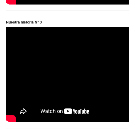
Noticias ramas
Noticias gremiales
Nuestra historia N° 3
Atención Transitoria de Anses ULAT
CCT 40/89
Psicofísico
Obra social
Oschoca
Autoridades obra social
Clínicas de atención
Seccionales oschoca
Consultorios externos