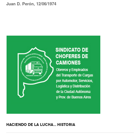
Juan D. Perón, 12/06/1974
Secretario tesorero
Secretaría gremial
Secretaría de organización
Secretaría de turismo
Secretaría de deporte
Secretaría de acción social
Secretaria de la vivienda
Sec. accidente de trabajo
Secretaría de fiscalización
HACIENDO DE LA LUCHA... HISTORIA
Secretaría de política de transporte
Secretaría de asuntos seccionales