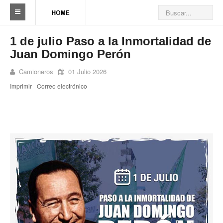
Sindicato
1 de julio Paso a la Inmortalidad de
Juan Domingo Perón
Reseña histórica
Camioneros
01 Julio 2026
Autoridades
Imprimir
Correo electrónico
Delegaciones
Seccionales
Ramas por actividad
Camioneros solidarios
Galería de Delegaciones y Seccionales
Galería de videos
Videos de prevención