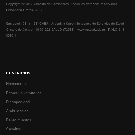
Copyright © 2026 Sindicato de Camioneros. Todos los derechos reservados.
Ambulancias programadas
Personeria Gremial N° 6
Política de Privacidad
San José 1781 (1136) CABA - Argentina Superintendencia de Servicios de Salud -
Afiliación
Organo de Control - 0800-222-SALUD (72583) - www.ssalud.gob.ar - R.N.O.S. 1-
0580-4
Requisitos afiliación
Formularios de afliación
Afiliación de familiares
BENEFICIOS
Familiares a cargo
Nacimientos
Afiliación Plan materno
Becas universitarias
Discapacidad
Otros trámites
Ambulancias
Discapacidad: presupuesto / requisitos 2026
Fallecimientos
Contáctenos
Sepelios