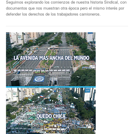
Seguimos explorando los comienzos de nuestra historia Sindical, con
documentos que nos muestran otra época pero el mismo interés por
Secretaría de la Mujer
defender los derechos de los trabajadores camioneros
.
Secretaría de la juventud
Secretaría de formación política-sindical
Secretaría de derechos humanos
Secretaría igualdad de oportunidades y género
Secretaría asuntos jurídicos
Secretaría de comunicación
Departamento de Ambiente
Empresas
Impresión de boletas