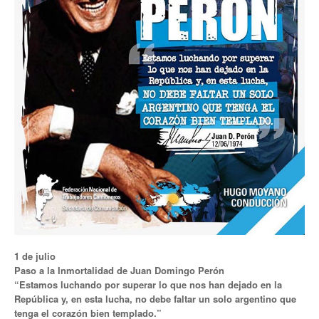
Noticias de Delegaciones y Seccionales
Memoria histórica
Notas
Novedades
Noticias Fiscalización
Buscar
Secretarías
Secretaría general
1 de julio
Secretaría general adjunta
Paso a la Inmortalidad de Juan Domingo Perón
“Estamos luchando por superar lo que nos han dejado en la
Secretaría de actas
República y, en esta lucha, no debe faltar un solo argentino que
tenga el corazón bien templado.”
Secretaría administrativa