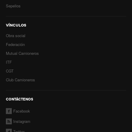
Sepelios
VÍNCULOS
Obra social
Federación
Mutual Camioneros
ITF
CGT
Club Camioneros
CONTÁCTENOS
Facebook
Instagram
Twitter