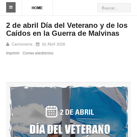
Sindicato
2 de abril Día del Veterano y de los
Caídos en la Guerra de Malvinas
Reseña histórica
Camioneros
02 Abril 2026
Autoridades
Imprimir
Correo electrónico
Delegaciones
Seccionales
Ramas por actividad
Camioneros solidarios
Galería de Delegaciones y Seccionales
Galería de videos
Videos de prevención