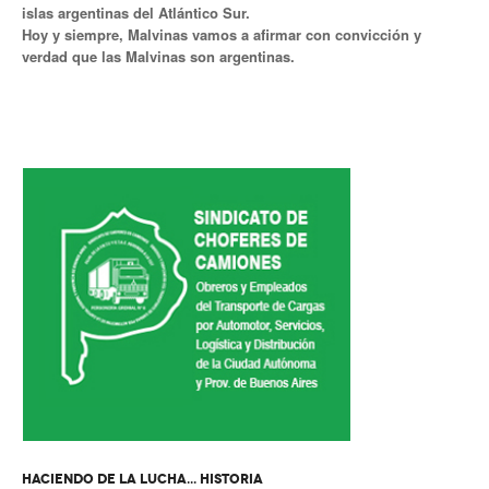
islas argentinas del Atlántico Sur.
Hoy y siempre, Malvinas vamos a afirmar con convicción y
Secretario tesorero
verdad que las Malvinas son argentinas.
Secretaría gremial
Secretaría de organización
Secretaría de turismo
Secretaría de deporte
Secretaría de acción social
Secretaria de la vivienda
Sec. accidente de trabajo
Secretaría de fiscalización
Secretaría de política de transporte
HACIENDO DE LA LUCHA... HISTORIA
Secretaría de asuntos seccionales