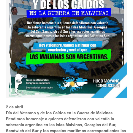
Noticias de Delegaciones y Seccionales
Memoria histórica
Notas
Novedades
Noticias Fiscalización
Buscar
Secretarías
Secretaría general
2 de abril
Secretaría general adjunta
Día del Veterano y de los Caídos en la Guerra de Malvinas
Rendimos homenaje a quienes defendieron con valentía la
Secretaría de actas
soberanía argentina en las Islas Malvinas, Georgias del Sur,
Sandwich del Sur y los espacios marítimos correspondientes las
Secretaría administrativa