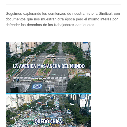
Secretaría de la Mujer
Seguimos explorando los comienzos de nuestra historia Sindical, con
documentos que nos muestran otra época pero el mismo interés por
Secretaría de la juventud
defender los derechos de los trabajadores camioneros
.
Secretaría de formación política-sindical
Secretaría de derechos humanos
Secretaría igualdad de oportunidades y género
Secretaría asuntos jurídicos
Secretaría de comunicación
Departamento de Ambiente
Empresas
Impresión de boletas