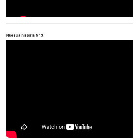
Noticias ramas
Noticias gremiales
Atención Transitoria de Anses ULAT
Nuestra historia N° 3
CCT 40/89
Psicofísico
Obra social
Oschoca
Autoridades obra social
Clínicas de atención
Seccionales oschoca
Consultorios externos