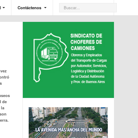
l
Contáctenos
 vez
ontró
s
museos
d de
 la
 son
erra.