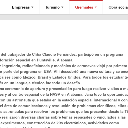
Empresas
Turismo
Gremiales
Obra socia
 del trabajador de Cliba Claudio Fernández, participó en un programa
ploración espacial en Huntsville, Alabama.
e ingeniería, radioaficionada y mecánica de aeronaves viajó por primera
mar parte del programa en USA. Allí descubrió una nueva cultura y se enc
países como México, Brasil y Estados Unidos. Para todos los estudiante
s en un lenguaje técnico fue todo un desafío.
na ceremonia de apertura y presentación para luego realizar visitas a 
s y al centro espacial de la NASA en Alabama. Jana tuvo la oportunida
con un astronauta que estaba en la estación espacial internacional y con
 el área de comunicaciones y resolución de problemas científicos, ellos
os astronautas para resolver los problemas que les presenten desde la Ti
 realizaron diversas charlas sobre temas espaciales o vinculados a las
experimentos, construcción de kits electrónicos, actividades como