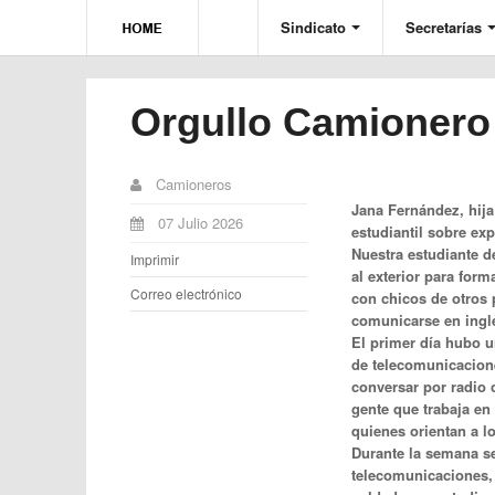
Sindicato
Secretarías
Orgullo Camionero
Camioneros
Jana Fernández, hija
07 Julio 2026
estudiantil sobre ex
Nuestra estudiante d
Imprimir
al exterior para for
Correo electrónico
con chicos de otros 
comunicarse en inglé
El primer día hubo u
de telecomunicacione
conversar por radio 
gente que trabaja en
quienes orientan a l
Durante la semana se
telecomunicaciones, 