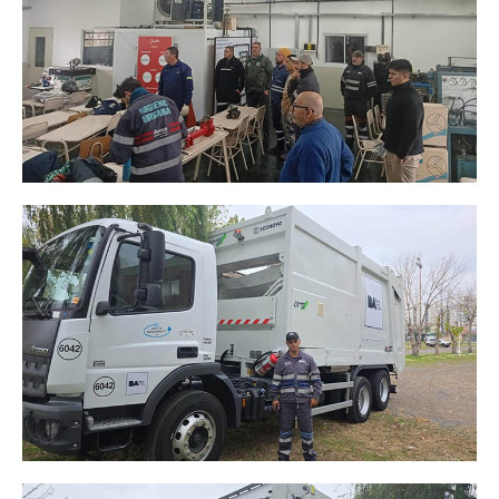
Secretaría de la Mujer
Secretaría de la juventud
Secretaría de formación política-sindical
Secretaría de derechos humanos
Secretaría igualdad de oportunidades y género
Secretaría asuntos jurídicos
Secretaría de comunicación
Departamento de Ambiente
Empresas
Impresión de boletas