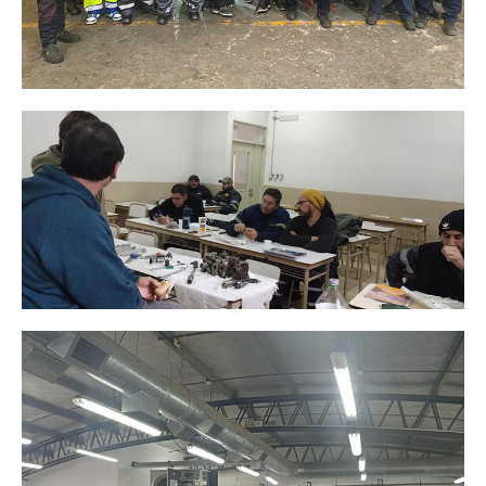
Secretario tesorero
Secretaría gremial
Secretaría de organización
Secretaría de turismo
Secretaría de deporte
Secretaría de acción social
Secretaria de la vivienda
Sec. accidente de trabajo
Secretaría de fiscalización
Secretaría de política de transporte
Secretaría de asuntos seccionales