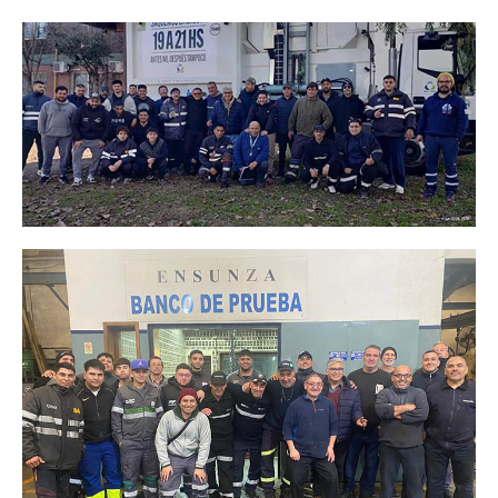
Noticias de Delegaciones y Seccionales
Memoria histórica
Notas
Novedades
Noticias Fiscalización
Buscar
Secretarías
Secretaría general
Secretaría general adjunta
Secretaría de actas
Secretaría administrativa