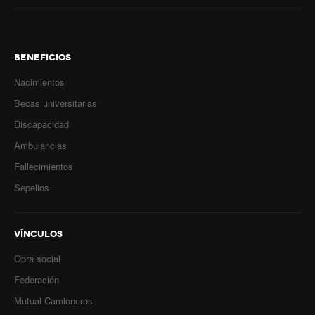
BENEFICIOS
Nacimientos
Becas universitarias
Discapacidad
Ambulancias
Fallecimientos
Sepelios
VÍNCULOS
Obra social
Federación
Mutual Camioneros