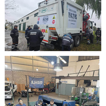
Inscripción y reempadronamiento
Acuerdos salariales
Contribución solidaria
Turismo
Hoteles y cabañas
Campings y recreos
Viaje de bodas
Camioneritos
Jubilados
Gremiales
Salarios