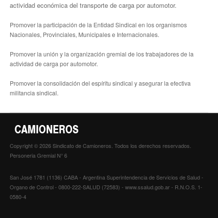
actividad económica del transporte de carga por automotor.
Promover la participación de la Entidad Sindical en los organismos
Nacionales, Provinciales, Municipales e Internacionales.
Promover la unión y la organización gremial de los trabajadores de la
actividad de carga por automotor.
Promover la consolidación del espíritu sindical y asegurar la efectiva
militancia sindical.
Copyright © 2026 Sindicato de Camioneros. Todos los derechos reservados.
Personeria Gremial N° 6
San José 1781 (1136) CABA - Argentina Superintendencia de Servicios de Salud -
Organo de Control - 0800-222-SALUD (72583) - www.ssalud.gob.ar - R.N.O.S. 1-
0580-4