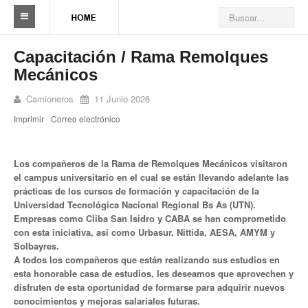
Sindicato
Capacitación / Rama Remolques
Mecánicos
Reseña histórica
Camioneros
11 Junio 2026
Autoridades
Imprimir
Correo electrónico
Delegaciones
Seccionales
Los compañeros de la Rama de Remolques Mecánicos visitaron
el campus universitario en el cual se están llevando adelante las
Ramas por actividad
prácticas de los cursos de formación y capacitación de la
Universidad Tecnológica Nacional Regional Bs As (UTN).
Camioneros solidarios
Empresas como Cliba San Isidro y CABA se han comprometido
con esta iniciativa, así como Urbasur, Nittida, AESA, AMYM y
Solbayres.
Galería de Delegaciones y Seccionales
A todos los compañeros que están realizando sus estudios en
esta honorable casa de estudios, les deseamos que aprovechen y
Galería de videos
disfruten de esta oportunidad de formarse para adquirir nuevos
conocimientos y mejoras salariales futuras.
Videos de prevención