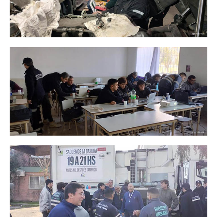
Noticias ramas
Noticias gremiales
Atención Transitoria de Anses ULAT
CCT 40/89
Psicofísico
Obra social
Oschoca
Autoridades obra social
Clínicas de atención
Seccionales oschoca
Consultorios externos