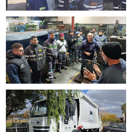
Prevención
Medicamentos
Formularios
Beneficios
Farmacias
Autorizaciones PMI
Autorizaciones
Reintegros
Requisitos fertilidad
Credencial digital OSCHOCA
Coseguros y Exenciones