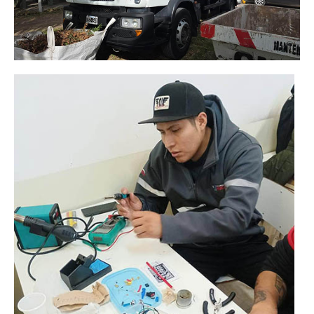
Ambulancias programadas
Política de Privacidad
Afiliación
Requisitos afiliación
Formularios de afliación
Afiliación de familiares
Familiares a cargo
Afiliación Plan materno
Otros trámites
Discapacidad: presupuesto / requisitos 2026
Contáctenos