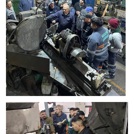
Escalas salariales
Escalas desde 1969
Acuerdos y homolog.
Acuerdos empresa
Planilla de km
Impresión boletas
Ultima Escala Salarial
Pago de aportes por CBU
Otros
Libre deuda y conflicto
Contacto por ramas