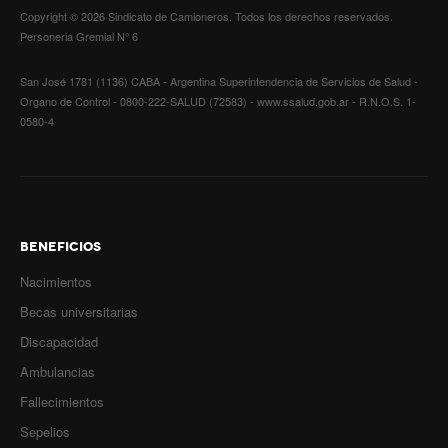
Copyright © 2026 Sindicato de Camioneros. Todos los derechos reservados.
Correo electrónico
*
Noticias de Delegaciones y Seccionales
Personeria Gremial N° 6
Memoria histórica
San José 1781 (1136) CABA - Argentina Superintendencia de Servicios de Salud -
Asunto
*
Organo de Control - 0800-222-SALUD (72583) - www.ssalud.gob.ar - R.N.O.S. 1-
Notas
0580-4
Mensaje
*
Novedades
Noticias Fiscalización
Buscar
BENEFICIOS
Secretarías
Nacimientos
Becas universitarias
Secretaría general
Captcha
*
Discapacidad
Secretaría general adjunta
Ambulancias
Fallecimientos
Secretaría de actas
Sepelios
Envíeme una copia
Secretaría administrativa