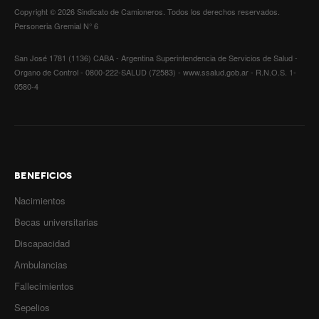
Copyright © 2026 Sindicato de Camioneros. Todos los derechos reservados.
Correo electrónico
*
Noticias de Delegaciones y Seccionales
Personeria Gremial N° 6
Memoria histórica
San José 1781 (1136) CABA - Argentina Superintendencia de Servicios de Salud -
Asunto
*
Organo de Control - 0800-222-SALUD (72583) - www.ssalud.gob.ar - R.N.O.S. 1-
Notas
0580-4
Mensaje
*
Novedades
Noticias Fiscalización
Buscar
BENEFICIOS
Secretarías
Nacimientos
Becas universitarias
Secretaría general
Captcha
*
Discapacidad
Secretaría general adjunta
Ambulancias
Fallecimientos
Secretaría de actas
Sepelios
Envíeme una copia
Secretaría administrativa