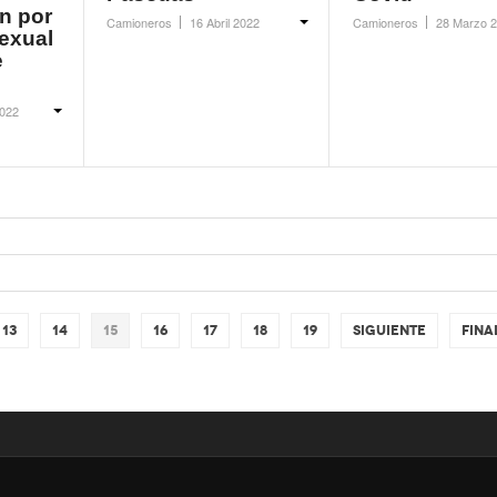
n por
Camioneros
16 Abril 2022
Camioneros
28 Marzo 
exual
e
022
13
14
15
16
17
18
19
Siguiente
Fina