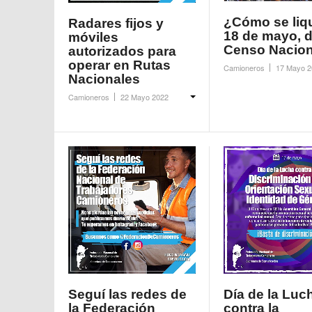
¿Cómo se liqu
Radares fijos y
18 de mayo, d
móviles
Censo Nacion
autorizados para
operar en Rutas
Camioneros
17 Mayo 2
Nacionales
Camioneros
22 Mayo 2022
Seguí las redes de
Día de la Luc
la Federación
contra la