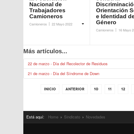
Nacional de
Discriminació
Trabajadores
Orientación S
Camioneros
e Identidad d
Género
Camioneros
22 Mayo 2022
Camioneros
16 Mayo 2
Más artículos...
22 de marzo - Día del Recolector de Residuos
21 de marzo - Día del Síndrome de Down
Inicio
Anterior
10
11
12
Está aquí:
Home
Sindicato
Novedades