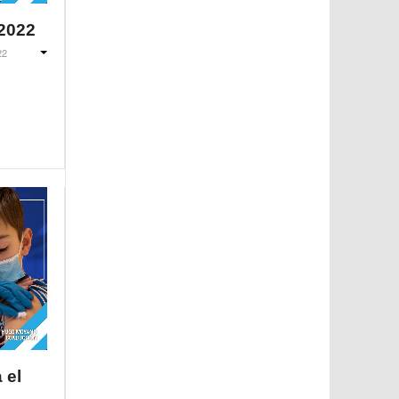
/2022
22
 el