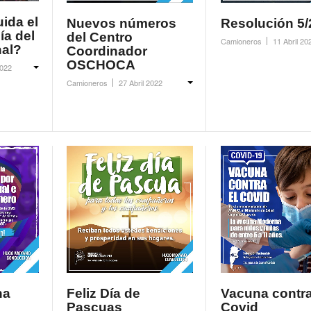
ida el
Nuevos números
Resolución 5
ía del
del Centro
Camioneros
11 Abril 20
al?
Coordinador
OSCHOCA
022
Camioneros
27 Abril 2022
ha
Feliz Día de
Vacuna contra
Pascuas
Covid