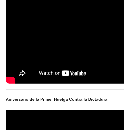
Inscripción y reempadronamiento
Acuerdos salariales
Contribución solidaria
Turismo
Hoteles y cabañas
Campings y recreos
Viaje de bodas
Camioneritos
Jubilados
Aniversario de la Primer Huelga Contra la Dictadura
Gremiales
Salarios