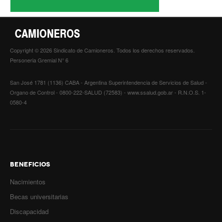
Copyright © 2026 Sindicato de Camioneros. Todos los derechos reservados.
Personeria Gremial N° 6
San José 1781 (1136) CABA - Argentina Superintendencia de Servicios de Salud -
Organo de Control - 0800-222-SALUD (72583) - www.ssalud.gob.ar - R.N.O.S. 1-
0580-4
BENEFICIOS
Nacimientos
Becas universitarias
Discapacidad