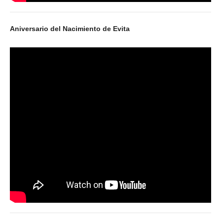
Noticias de Delegaciones y Seccionales
Aniversario del Nacimiento de Evita
Memoria histórica
Notas
Novedades
Noticias Fiscalización
Buscar
Secretarías
Secretaría general
Secretaría general adjunta
Secretaría de actas
Secretaría administrativa