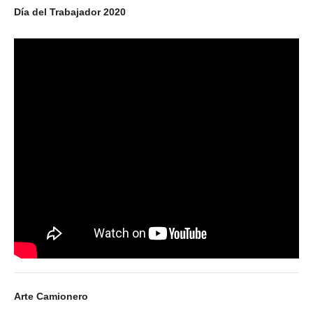
Día del Trabajador 2020
Secretario tesorero
Secretaría gremial
Secretaría de organización
Secretaría de turismo
Secretaría de deporte
Secretaría de acción social
Secretaria de la vivienda
Sec. accidente de trabajo
Secretaría de fiscalización
Secretaría de política de transporte
Arte Camionero
Secretaría de asuntos seccionales