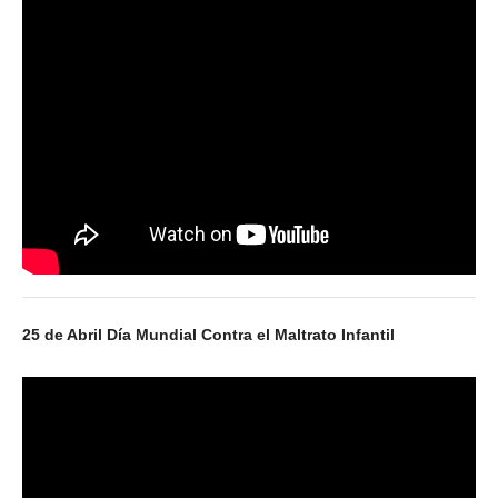
Escalas salariales
Escalas desde 1969
Acuerdos y homolog.
Acuerdos empresa
Planilla de km
Impresión boletas
Ultima Escala Salarial
Pago de aportes por CBU
25 de Abril Día Mundial Contra el Maltrato Infantil
Otros
Libre deuda y conflicto
Contacto por ramas