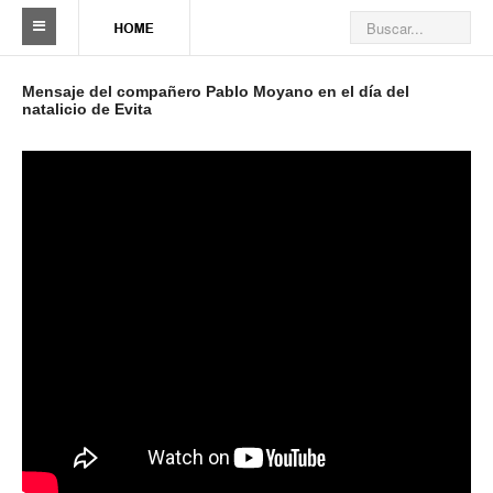
Sindicato
Mensaje del compañero Pablo Moyano en el día del
natalicio de Evita
Reseña histórica
Autoridades
Delegaciones
Seccionales
Ramas por actividad
Camioneros solidarios
Galería de Delegaciones y Seccionales
Galería de videos
Videos de prevención