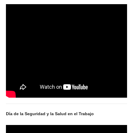
Secretaría de la Mujer
Secretaría de la juventud
Secretaría de formación política-sindical
Secretaría de derechos humanos
Secretaría igualdad de oportunidades y género
Secretaría asuntos jurídicos
Secretaría de comunicación
Departamento de Ambiente
Empresas
Día de la Seguridad y la Salud en el Trabajo
Impresión de boletas