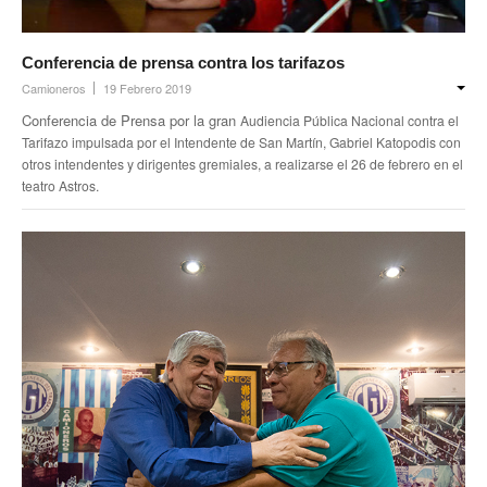
Noticias de Delegaciones y Seccionales
Conferencia de prensa contra los tarifazos
Memoria histórica
Camioneros
19 Febrero 2019
Conferencia de Prensa por la gran
Audiencia Pública Nacional contra el
Notas
Tarifazo impulsada por el
Intendente de San Martín, Gabriel Katopodis con
otros intendentes y dirigentes gremiales, a realizarse el 26 de febrero en el
Novedades
teatro Astros.
Noticias Fiscalización
Buscar
Secretarías
Secretaría general
Secretaría general adjunta
Secretaría de actas
Secretaría administrativa