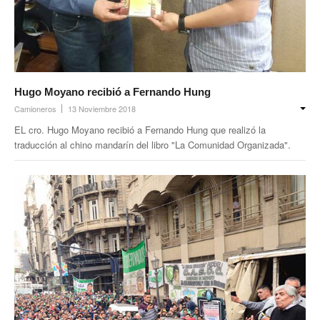
Prevención
Medicamentos
Formularios
Hugo Moyano recibió a Fernando Hung
Beneficios
Camioneros
13 Noviembre 2018
Farmacias
EL cro. Hugo Moyano recibió a Fernando Hung que realizó la
traducción al chino mandarín del libro "La Comunidad Organizada".
Autorizaciones PMI
Autorizaciones
Reintegros
Requisitos fertilidad
Credencial digital OSCHOCA
Coseguros y Exenciones