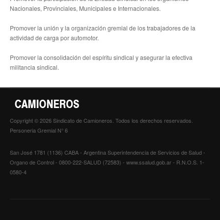
Nacionales, Provinciales, Municipales e Internacionales.
Promover la unión y la organización gremial de los trabajadores de la
actividad de carga por automotor.
Promover la consolidación del espíritu sindical y asegurar la efectiva
militancia sindical.
Copyright © 2026 Sindicato de Camioneros. Todos los derechos reservados.
Personeria Gremial N° 6
San José 1781 (1136) CABA - Argentina Superintendencia de Servicios de Salud -
Organo de Control - 0800-222-SALUD (72583) - www.ssalud.gob.ar - R.N.O.S. 1-
0580-4