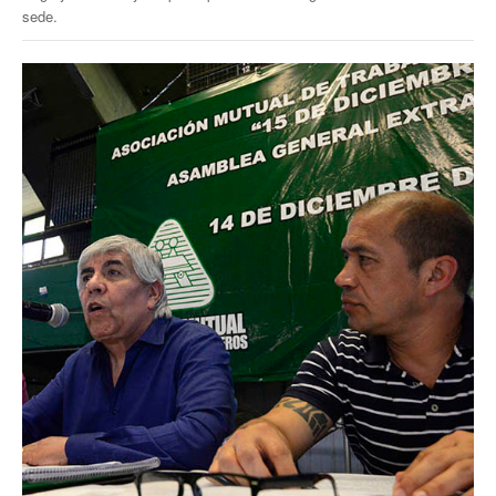
Escalas salariales
sede.
Escalas desde 1969
Acuerdos y homolog.
Acuerdos empresa
Planilla de km
Impresión boletas
Ultima Escala Salarial
Pago de aportes por CBU
Otros
Libre deuda y conflicto
Contacto por ramas