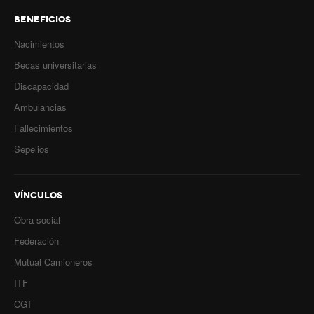
BENEFICIOS
Nacimientos
Becas universitarias
Discapacidad
Ambulancias
Fallecimientos
Sepelios
VÍNCULOS
Obra social
Federación
Mutual Camioneros
ITF
CGT