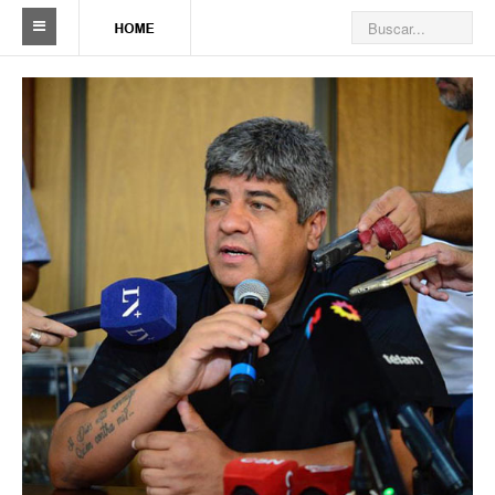
Sindicato
Reseña histórica
Autoridades
Delegaciones
Seccionales
Ramas por actividad
Camioneros solidarios
Galería de Delegaciones y Seccionales
Galería de videos
Videos de prevención