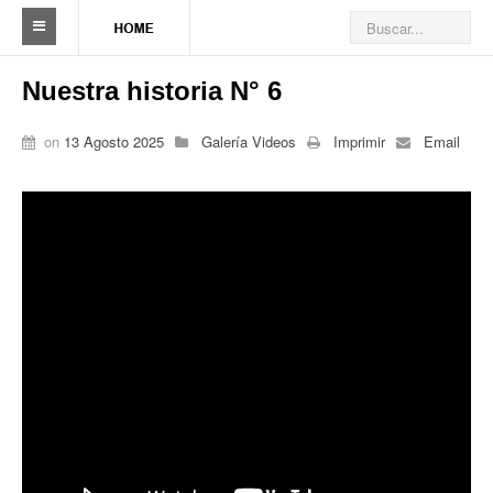
Sindicato
Nuestra historia N° 6
Reseña histórica
on
13 Agosto 2025
Galería Videos
Imprimir
Email
Autoridades
Delegaciones
Seccionales
Ramas por actividad
Camioneros solidarios
Galería de Delegaciones y Seccionales
Galería de videos
Videos de prevención