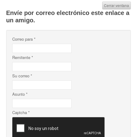
Cerrar ventana
Envíe por correo electrónico este enlace a
un amigo.
Correo para
*
Remitente
*
Su correo
*
Asunto
*
Captcha
*