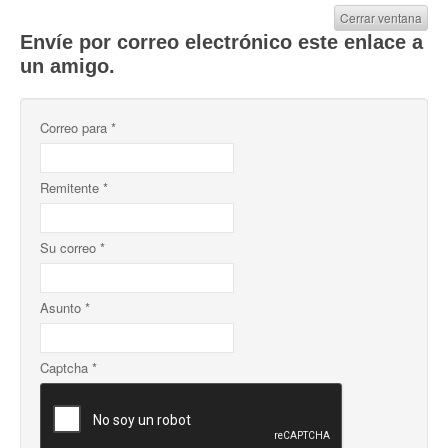
Cerrar ventana
Envíe por correo electrónico este enlace a
un amigo.
Correo para
*
Remitente
*
Su correo
*
Asunto
*
Captcha
*