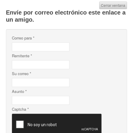
Cerrar ventana
Envíe por correo electrónico este enlace a
un amigo.
Correo para
*
Remitente
*
Su correo
*
Asunto
*
Captcha
*