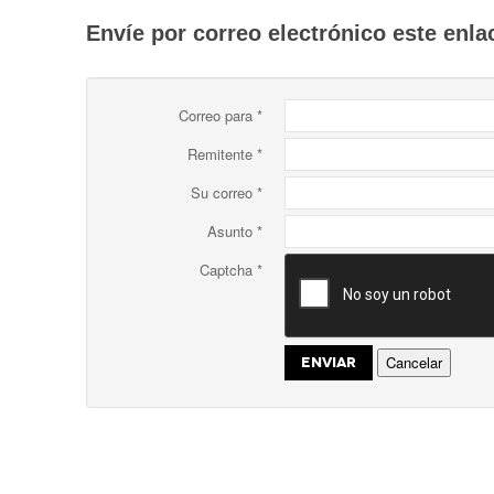
Envíe por correo electrónico este enla
Correo para
*
Remitente
*
Su correo
*
Asunto
*
Captcha
*
Cancelar
ENVIAR