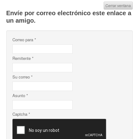
Cerrar ventana
Envíe por correo electrónico este enlace a
un amigo.
Correo para
*
Remitente
*
Su correo
*
Asunto
*
Captcha
*