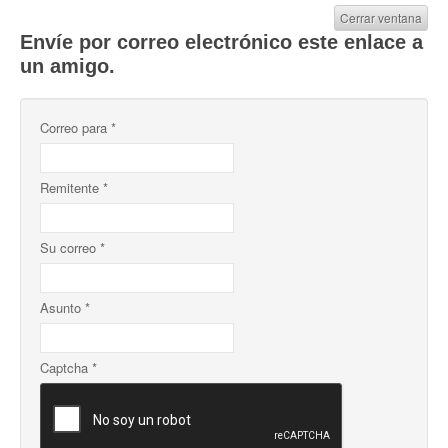
Cerrar ventana
Envíe por correo electrónico este enlace a
un amigo.
Correo para
*
Remitente
*
Su correo
*
Asunto
*
Captcha
*