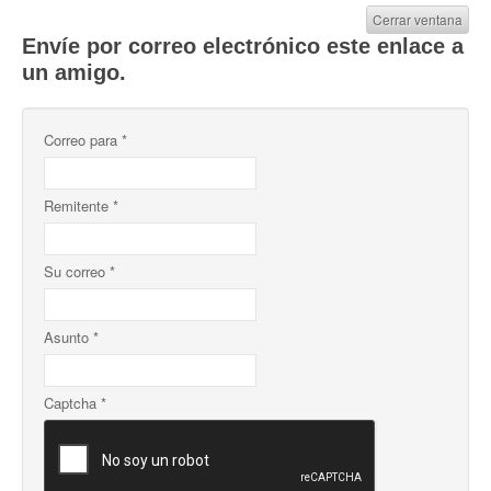
Cerrar ventana
Envíe por correo electrónico este enlace a
un amigo.
Correo para
*
Remitente
*
Su correo
*
Asunto
*
Captcha
*